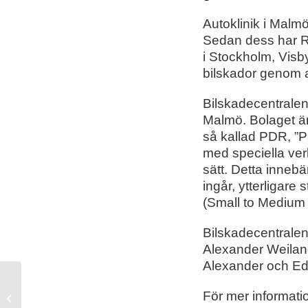
Autoklinik i Malmö
Sedan dess har
R
i
Stockholm, Visb
bilskador genom at
Bilskadecentralen 
Malmö.
Bolaget ä
så kallad PDR, ”P
med
speciella
ver
sätt.
Detta
innebä
ingår,
ytterligare s
(Small to Medium
Bilskadecentralens
Alexander Weiland
Alexander och Edw
Ryds Bilglas blir ny huvudpartner till
För mer informati
Djurgården Hockey