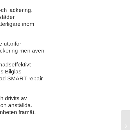
och lackering.
städer
terligare inom
e utanför
lackering men även
nadseffektivt
s Bilglas
lad
SMART-repair
h drivits av
on anställda.
mheten framåt.
Ry
oc