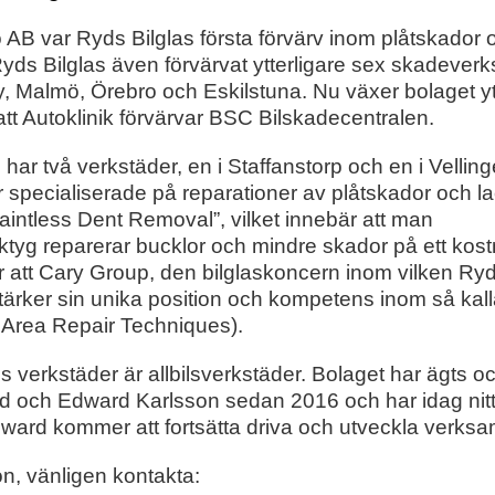
 AB var Ryds Bilglas första förvärv inom plåtskador 
yds Bilglas även förvärvat
ytterligare
sex
skadeverk
y, Malmö,
Örebro och Eskilstuna.
Nu växer bolaget yt
t Autoklinik förvärvar
BSC Bilskadecentralen.
har två verkstäder, en i
Staffanstorp och
en i
Velling
r specialiserade på
reparationer av plåtskador och 
aintless
Dent
Removal”, vilket innebär
att
man
ktyg
reparerar
bucklor
och mindre skador
på ett kost
r
att Cary Group, den bilglaskoncern inom vilken Ryd
tärker sin
unika
position
och kompetens inom
så kal
Area
Repair Techniques).
 verkstäder är allbilsverkstäder. Bolaget har ägts oc
 och Edward Karlsson sedan 2016 och har idag nitt
ard kommer att fortsätta driva och utveckla verksa
on, vänligen kontakta: