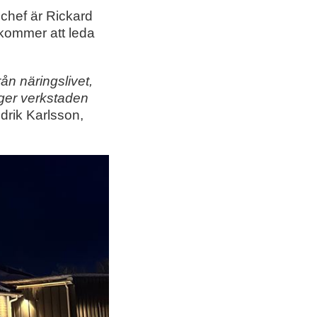
chef är Rickard
kommer att leda
ån näringslivet,
gger verkstaden
edrik Karlsson,