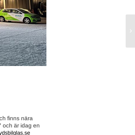
Ry
oc
ch finns nära
 och är idag en
dsbilglas.se