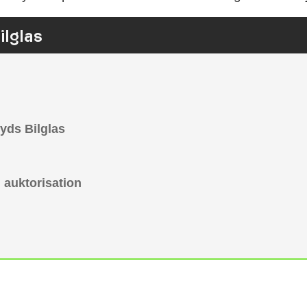
lglas
yds Bilglas
h auktorisation