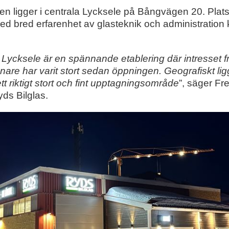
n ligger i centrala Lycksele på Bångvägen 20. Plats
 bred erfarenhet av glasteknik och administration 
Lycksele är en spännande etablering där intresset fr
re har varit stort sedan öppningen. Geografiskt li
t riktigt stort och fint upptagningsområde
”, säger Fr
ds Bilglas.