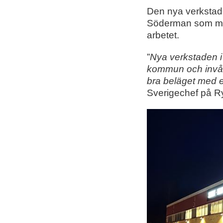
Den nya verkstade
Söderman som med
arbetet.
”
Nya verkstaden i 
kommun och invåna
bra beläget med et
Sverigechef på Ry