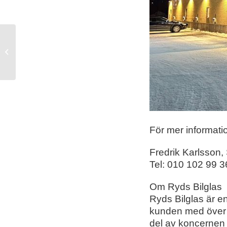
Ryds Bilglas utökar verksamheten
och öppnar ny verkstad på Ekerö
För mer informati
Fredrik Karlsson,
Tel: 010 102 99 3
Om Ryds Bilglas
Ryds Bilglas är e
kunden med över 
del av koncernen