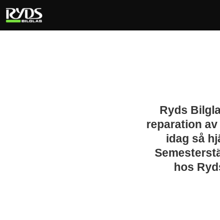
Ryds Bilgla
reparation av
idag så h
Semesterstän
hos Ryds