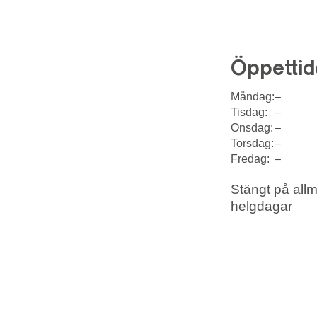
Öppettid
Måndag:
–
Tisdag:
–
Onsdag:
–
Torsdag:
–
Fredag:
–
Stängt på all
helgdagar