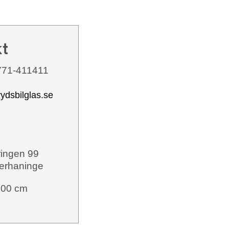
kt
71-411411
ydsbilglas.se
ringen 99
erhaninge
400 cm