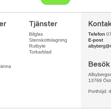
er
Tjänster
Konta
Bilglas
Telefon
07
Stenskottslagning
E-post
Rutbyte
albyberg@r
Torkarblad
Besök
männa
Albybergs
13769 Öst
Porthöjd: 