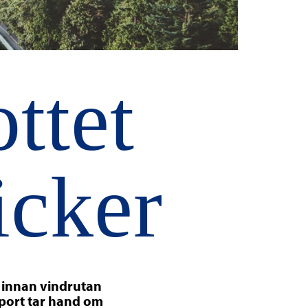
ttet
icker
et innan vindrutan
pport tar hand om