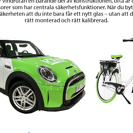
r vindrutan en bärande del av konstruktionen, ofta ä
rer som har centrala säkerhetsfunktioner. När du byt
säkerheten att du inte bara får ett nytt glas – utan att d
rätt monterad och rätt kalibrerad.