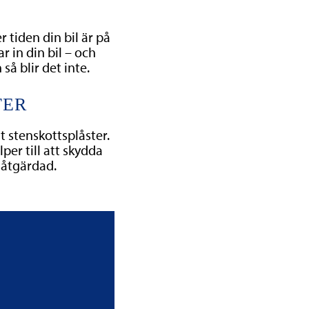
r tiden din bil är på
r in din bil – och
så blir det inte.
TER
t stenskottsplåster.
per till att skydda
n åtgärdad.