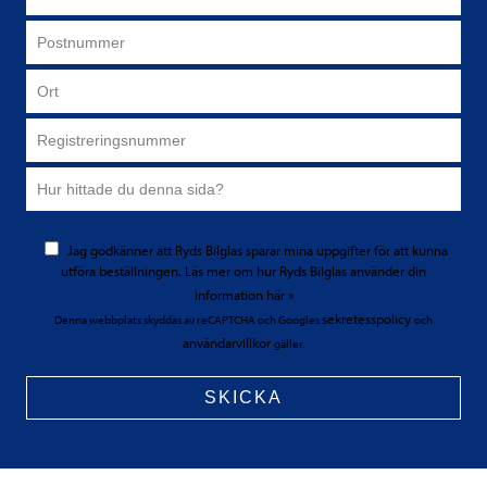
Jag godkänner att Ryds Bilglas sparar mina uppgifter för att kunna
utföra beställningen.
Läs mer
om hur Ryds Bilglas använder din
information
här »
sekretesspolicy
Denna webbplats skyddas av reCAPTCHA och Googles
och
användarvillkor
gäller.