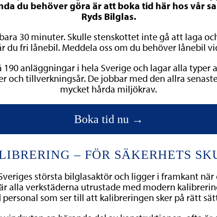
t enda du behöver göra är att boka tid här hos vår 
Ryds Bilglas.
 bara 30 minuter. Skulle stenskottet inte gå att laga o
år du fri lånebil. Meddela oss om du behöver lånebil v
å 190 anläggningar i hela Sverige och lagar alla typer 
er och tillverkningsår. De jobbar med den allra senas
mycket hårda miljökrav.
Boka tid nu →
LIBRERING – FÖR SÄKERHETS SK
 Sveriges största bilglasaktör och ligger i framkant när
 är alla verkstäderna utrustade med modern kalibreri
personal som ser till att kalibreringen sker på rätt sätt 