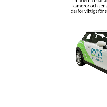
I moderna bilar ä
kameror och senso
därför viktigt för 