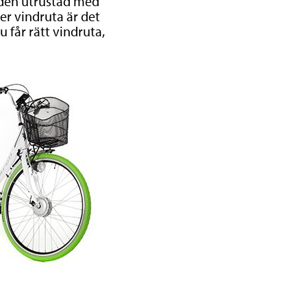
r den utrustad med
er vindruta är det
u får rätt vindruta,