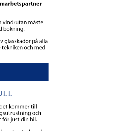
samarbetspartner
ch vindrutan måste
id bokning.
av glasskador på alla
te tekniken och med
ULL
 det kommer till
ngsutrustning och
för just din bil.