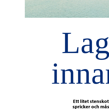
Lag
inna
Ett litet stensko
spricker och mås