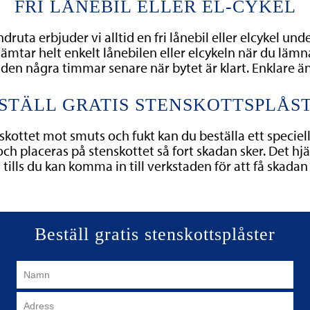
FRI LÅNEBIL ELLER EL-CYKEL
druta erbjuder vi alltid en fri lånebil eller elcykel unde
mtar helt enkelt lånebilen eller elcykeln när du lämna
den några timmar senare när bytet är klart. Enklare än 
STÄLL GRATIS STENSKOTTSPLÅS
skottet mot smuts och fukt kan du beställa ett speciell
 och placeras på stenskottet så fort skadan sker. Det hjäl
tills du kan komma in till verkstaden för att få skada
Beställ gratis stenskottsplåster