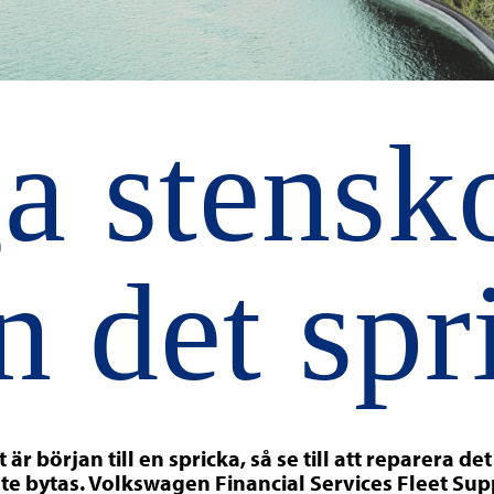
a stensko
n det spr
tt är början till en spricka, så se till att reparera d
te bytas. Volkswagen Financial Services Fleet Su