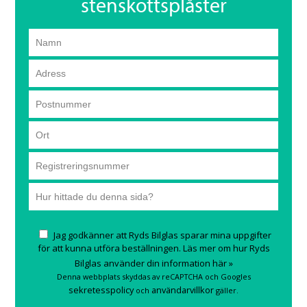
stenskottsplåster
Jag godkänner att Ryds Bilglas sparar mina uppgifter
för att kunna utföra beställningen.
Läs mer
om hur Ryds
Bilglas använder din information
här »
Denna webbplats skyddas av reCAPTCHA och Googles
sekretesspolicy
användarvillkor
och
gäller.